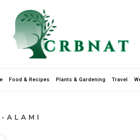
le
Food & Recipes
Plants & Gardening
Travel
We
N-ALAMI