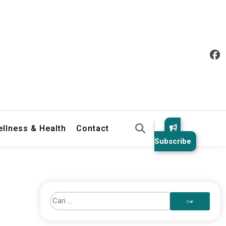
llness & Health
Contact
Subscribe