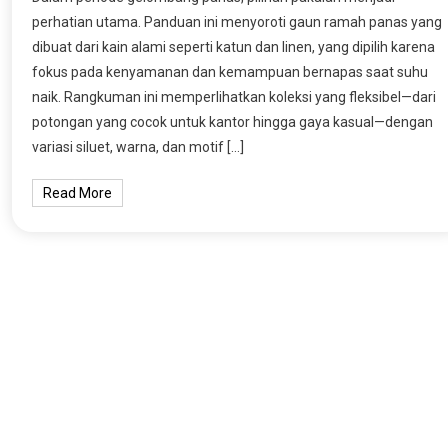
perhatian utama. Panduan ini menyoroti gaun ramah panas yang
dibuat dari kain alami seperti katun dan linen, yang dipilih karena
fokus pada kenyamanan dan kemampuan bernapas saat suhu
naik. Rangkuman ini memperlihatkan koleksi yang fleksibel—dari
potongan yang cocok untuk kantor hingga gaya kasual—dengan
variasi siluet, warna, dan motif […]
Read More