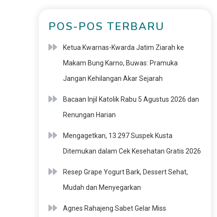
POS-POS TERBARU
Ketua Kwarnas-Kwarda Jatim Ziarah ke
Makam Bung Karno, Buwas: Pramuka
Jangan Kehilangan Akar Sejarah
Bacaan Injil Katolik Rabu 5 Agustus 2026 dan
Renungan Harian
Mengagetkan, 13.297 Suspek Kusta
Ditemukan dalam Cek Kesehatan Gratis 2026
Resep Grape Yogurt Bark, Dessert Sehat,
Mudah dan Menyegarkan
Agnes Rahajeng Sabet Gelar Miss