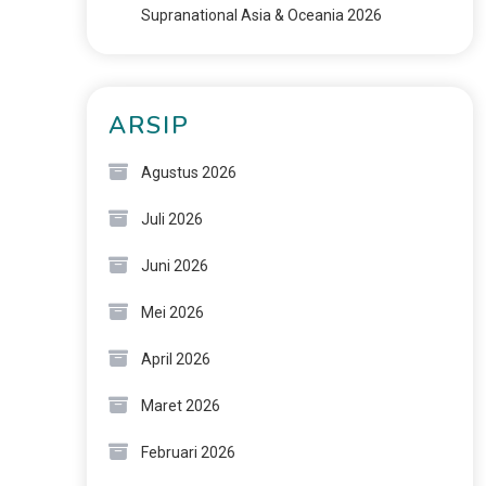
Supranational Asia & Oceania 2026
ARSIP
Agustus 2026
Juli 2026
Juni 2026
Mei 2026
April 2026
Maret 2026
Februari 2026