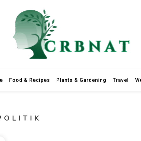
le
Food & Recipes
Plants & Gardening
Travel
We
POLITIK