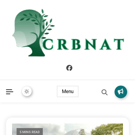
crbnat
crbnat
Menu
5 MINS READ