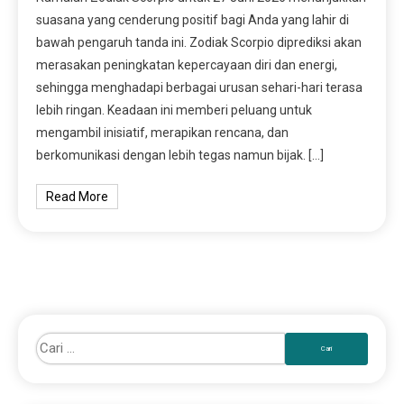
suasana yang cenderung positif bagi Anda yang lahir di
bawah pengaruh tanda ini. Zodiak Scorpio diprediksi akan
merasakan peningkatan kepercayaan diri dan energi,
sehingga menghadapi berbagai urusan sehari-hari terasa
lebih ringan. Keadaan ini memberi peluang untuk
mengambil inisiatif, merapikan rencana, dan
berkomunikasi dengan lebih tegas namun bijak. […]
Read More