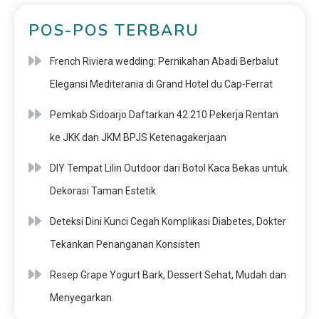
POS-POS TERBARU
French Riviera wedding: Pernikahan Abadi Berbalut
Elegansi Mediterania di Grand Hotel du Cap-Ferrat
Pemkab Sidoarjo Daftarkan 42.210 Pekerja Rentan
ke JKK dan JKM BPJS Ketenagakerjaan
DIY Tempat Lilin Outdoor dari Botol Kaca Bekas untuk
Dekorasi Taman Estetik
Deteksi Dini Kunci Cegah Komplikasi Diabetes, Dokter
Tekankan Penanganan Konsisten
Resep Grape Yogurt Bark, Dessert Sehat, Mudah dan
Menyegarkan