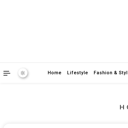
crbnat
crbnat
Home
Lifestyle
Fashion & Sty
H