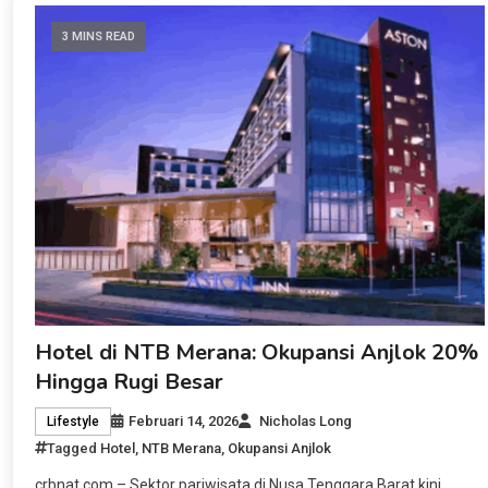
3 MINS READ
Hotel di NTB Merana: Okupansi Anjlok 20%
Hingga Rugi Besar
Februari 14, 2026
Nicholas Long
Lifestyle
Tagged
Hotel
,
NTB Merana
,
Okupansi Anjlok
crbnat.com – Sektor pariwisata di Nusa Tenggara Barat kini