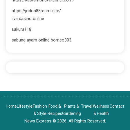
https://jodoh88resmi.site/
live casino online
sakura118
sabung ayam online borneo303
Home
Lifestyle
Fashion
Food &
Plants &
Travel
Wellness
Contact
& Style
Recipes
Gardening
& Health
News Express © 2026. All Rights Reserved.