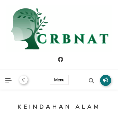
crbnat
crbnat
Menu
KEINDAHAN ALAM