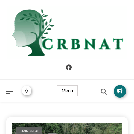
crbnat
crbnat
Menu
5 MINS READ