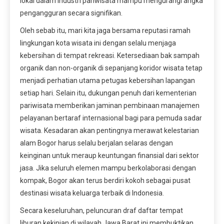
lokal dalam industri pariwisata mampu mengurangi angka
pengangguran secara signifikan.
Oleh sebab itu, mari kita jaga bersama reputasi ramah
lingkungan kota wisata ini dengan selalu menjaga
kebersihan di tempat rekreasi. Ketersediaan bak sampah
organik dan non-organik di sepanjang koridor wisata tetap
menjadi perhatian utama petugas kebersihan lapangan
setiap hari. Selain itu, dukungan penuh dari kementerian
pariwisata memberikan jaminan pembinaan manajemen
pelayanan bertaraf internasional bagi para pemuda sadar
wisata. Kesadaran akan pentingnya merawat kelestarian
alam Bogor harus selalu berjalan selaras dengan
keinginan untuk meraup keuntungan finansial dari sektor
jasa. Jika seluruh elemen mampu berkolaborasi dengan
kompak, Bogor akan terus berdiri kokoh sebagai pusat
destinasi wisata keluarga terbaik di Indonesia.
Secara keseluruhan, peluncuran draf daftar tempat
liburan kekinian di wilayah Jawa Barat ini membuktikan