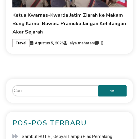
Ketua Kwarnas-Kwarda Jatim Ziarah ke Makam
Bung Karno, Buwas: Pramuka Jangan Kehilangan
Akar Sejarah
0
Agustus 5, 2026
alya.maharani
Travel
POS-POS TERBARU
Sambut HUT RI, Gebyar Lampu Hias Pemalang