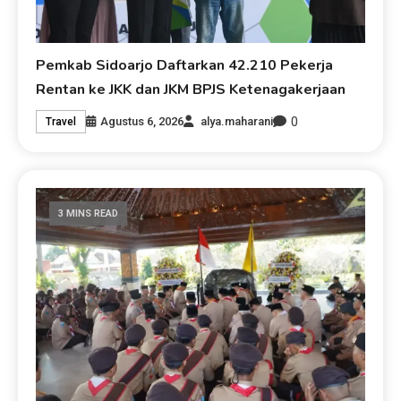
Pemkab Sidoarjo Daftarkan 42.210 Pekerja
Rentan ke JKK dan JKM BPJS Ketenagakerjaan
0
Agustus 6, 2026
alya.maharani
Travel
3 MINS READ