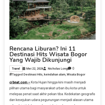
Rencana Liburan? Ini 11
Destinasi Hits Wisata Bogor
Yang Wajib Dikunjungi
0
Mei 22, 2026
Nicholas Long
Travel
Tagged
Destinasi Hits
,
keindahan alam
,
Wisata Bogor
crbnat.com –
Kota Hujan hingga kini masih menjadi
pilihan utama bagi masyarakat urban ibu kota untuk
melepas penat saat akhir pekan tiba. Kedekatan geografis
dan kesejukan udara pegunungan menjadi alasan utama