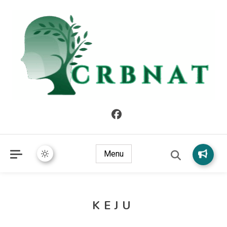
crbnat
crbnat
Menu
KEJU