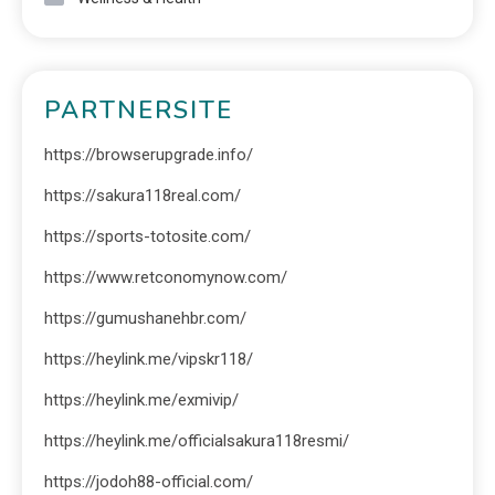
PARTNERSITE
https://browserupgrade.info/
https://sakura118real.com/
https://sports-totosite.com/
https://www.retconomynow.com/
https://gumushanehbr.com/
https://heylink.me/vipskr118/
https://heylink.me/exmivip/
https://heylink.me/officialsakura118resmi/
https://jodoh88-official.com/