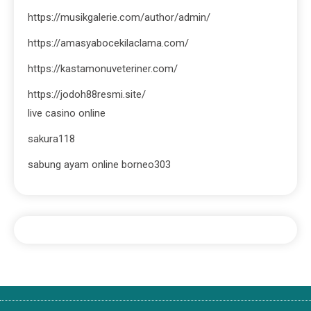
https://musikgalerie.com/author/admin/
https://amasyabocekilaclama.com/
https://kastamonuveteriner.com/
https://jodoh88resmi.site/
live casino online
sakura118
sabung ayam online borneo303