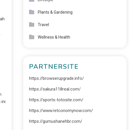
Plants & Gardening
lah
Travel
i
.
Wellness & Health
PARTNERSITE
https://browserupgrade.info/
https://sakura118real.com/
n
https://sports-totosite.com/
ini
https://www.retconomynow.com/
https://gumushanehbr.com/