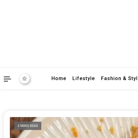
crbnat
crbnat
Home
Lifestyle
Fashion & Sty
3 MINS READ