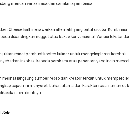
ang mencari variasi rasa dari camilan ayam biasa.
icken Cheese Ball menawarkan alternatif yang patut dicoba. Kombinasi
beda dibandingkan nugget atau bakso konvensional. Variasi tekstur da
.
nunjukkan minat pembuat konten kuliner untuk mengeksplorasi kembali
menyebarkan inspirasi kepada pembaca atau penonton yang ingin menc
n melihat langsung sumber resep dari kreator terkait untuk memperole
ungkap sejauh ini menyoroti bahan utama dan karakter rasa, namun deta
ublikasikan pembuatnya.
i Solo
a