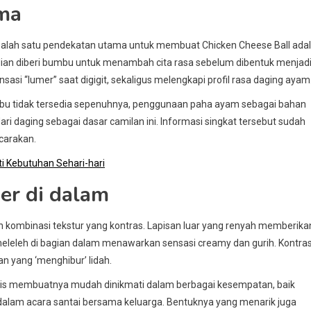
ama
 salah satu pendekatan utama untuk membuat Chicken Cheese Ball ada
an diberi bumbu untuk menambah cita rasa sebelum dibentuk menjad
asi “lumer” saat digigit, sekaligus melengkapi profil rasa daging ayam
mbu tidak tersedia sepenuhnya, penggunaan paha ayam sebagai bahan
i daging sebagai dasar camilan ini. Informasi singkat tersebut sudah
carakan.
ti Kebutuhan Sehari-hari
mer di dalam
h kombinasi tekstur yang kontras. Lapisan luar yang renyah memberika
eleh di bagian dalam menawarkan sensasi creamy dan gurih. Kontras 
n yang ‘menghibur’ lidah.
raktis membuatnya mudah dinikmati dalam berbagai kesempatan, baik
alam acara santai bersama keluarga. Bentuknya yang menarik juga