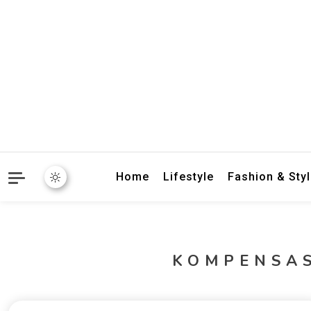
crbnat
crbnat
Home
Lifestyle
Fashion & Sty
KOMPENSA