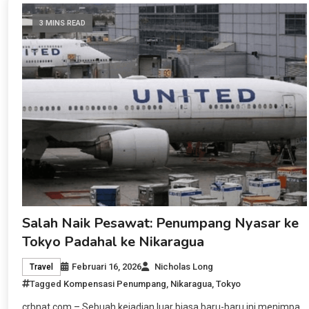
3 MINS READ
Salah Naik Pesawat: Penumpang Nyasar ke
Tokyo Padahal ke Nikaragua
Februari 16, 2026
Nicholas Long
Travel
Tagged
Kompensasi Penumpang
,
Nikaragua
,
Tokyo
crbnat.com – Sebuah kejadian luar biasa baru-baru ini menimpa