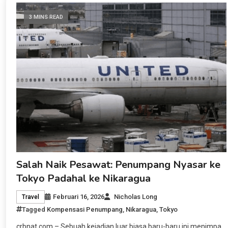
3 MINS READ
Salah Naik Pesawat: Penumpang Nyasar ke
Tokyo Padahal ke Nikaragua
Februari 16, 2026
Nicholas Long
Travel
Tagged
Kompensasi Penumpang
,
Nikaragua
,
Tokyo
crbnat.com – Sebuah kejadian luar biasa baru-baru ini menimpa