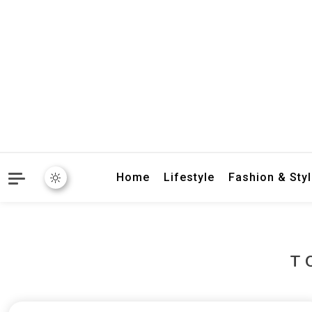
crbnat
crbnat
Home
Lifestyle
Fashion & Sty
T