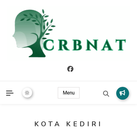
crbnat
crbnat
Menu
KOTA KEDIRI