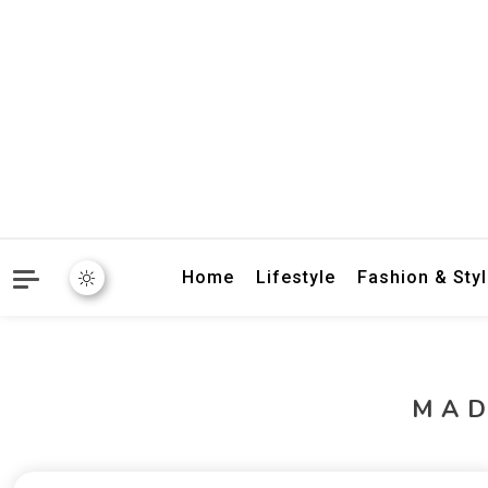
crbnat
crbnat
Home
Lifestyle
Fashion & Sty
MA