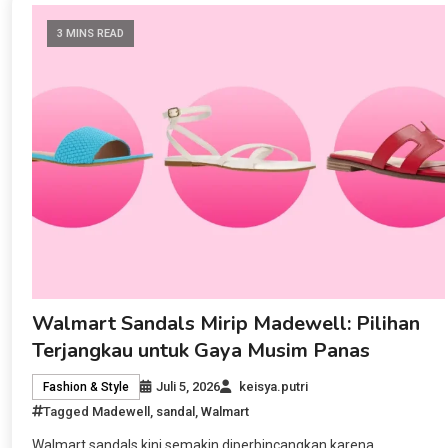
3 MINS READ
Walmart Sandals Mirip Madewell: Pilihan
Terjangkau untuk Gaya Musim Panas
Juli 5, 2026
keisya.putri
Fashion & Style
Tagged
Madewell
,
sandal
,
Walmart
Walmart sandals kini semakin diperbincangkan karena