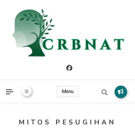
crbnat
crbnat
Menu
MITOS PESUGIHAN