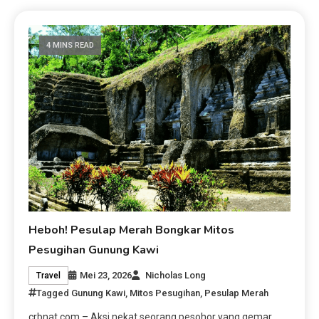
4 MINS READ
Heboh! Pesulap Merah Bongkar Mitos
Pesugihan Gunung Kawi
Mei 23, 2026
Nicholas Long
Travel
Tagged
Gunung Kawi
,
Mitos Pesugihan
,
Pesulap Merah
crbnat.com – Aksi nekat seorang pesohor yang gemar