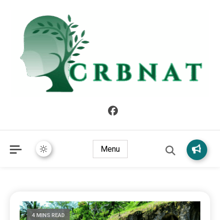
crbnat
crbnat
Menu
4 MINS READ