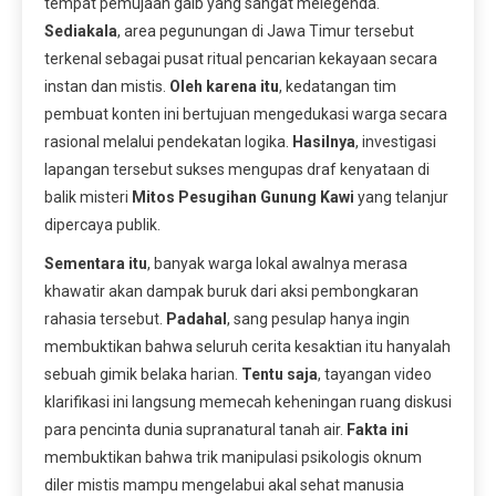
tempat pemujaan gaib yang sangat melegenda.
Sediakala
, area pegunungan di Jawa Timur tersebut
terkenal sebagai pusat ritual pencarian kekayaan secara
instan dan mistis.
Oleh karena itu
, kedatangan tim
pembuat konten ini bertujuan mengedukasi warga secara
rasional melalui pendekatan logika.
Hasilnya
, investigasi
lapangan tersebut sukses mengupas draf kenyataan di
balik misteri
Mitos Pesugihan Gunung Kawi
yang telanjur
dipercaya publik.
Sementara itu
, banyak warga lokal awalnya merasa
khawatir akan dampak buruk dari aksi pembongkaran
rahasia tersebut.
Padahal
, sang pesulap hanya ingin
membuktikan bahwa seluruh cerita kesaktian itu hanyalah
sebuah gimik belaka harian.
Tentu saja
, tayangan video
klarifikasi ini langsung memecah keheningan ruang diskusi
para pencinta dunia supranatural tanah air.
Fakta ini
membuktikan bahwa trik manipulasi psikologis oknum
diler mistis mampu mengelabui akal sehat manusia