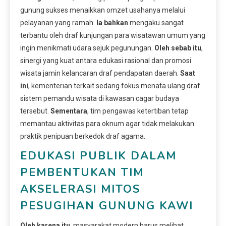
gunung sukses menaikkan omzet usahanya melalui
pelayanan yang ramah.
Ia bahkan
mengaku sangat
terbantu oleh draf kunjungan para wisatawan umum yang
ingin menikmati udara sejuk pegunungan.
Oleh sebab itu
,
sinergi yang kuat antara edukasi rasional dan promosi
wisata jamin kelancaran draf pendapatan daerah.
Saat
ini
, kementerian terkait sedang fokus menata ulang draf
sistem pemandu wisata di kawasan cagar budaya
tersebut.
Sementara
, tim pengawas ketertiban tetap
memantau aktivitas para oknum agar tidak melakukan
praktik penipuan berkedok draf agama.
EDUKASI PUBLIK DALAM
PEMBENTUKAN TIM
AKSELERASI MITOS
PESUGIHAN GUNUNG KAWI
Oleh karena itu
, masyarakat modern harus melihat