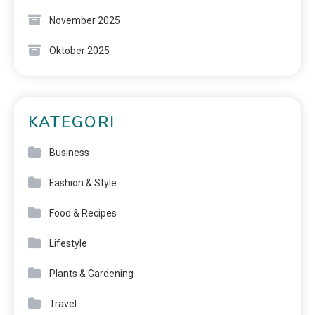
November 2025
Oktober 2025
KATEGORI
Business
Fashion & Style
Food & Recipes
Lifestyle
Plants & Gardening
Travel