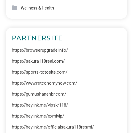
Wellness & Health
PARTNERSITE
https://browserupgrade.info/
https://sakura118real.com/
https://sports-totosite.com/
https://www.retconomynow.com/
https://gumushanehbr.com/
https://heylink.me/vipskr118/
https://heylink.me/exmivip/
https://heylink.me/officialsakura118resmi/