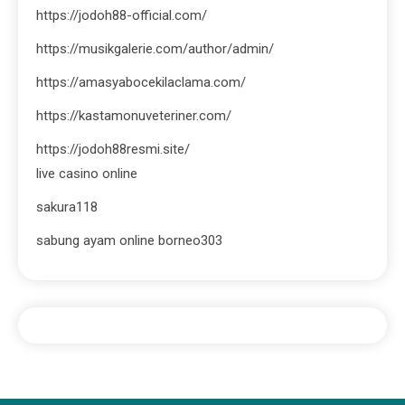
https://jodoh88-official.com/
https://musikgalerie.com/author/admin/
https://amasyabocekilaclama.com/
https://kastamonuveteriner.com/
https://jodoh88resmi.site/
live casino online
sakura118
sabung ayam online borneo303