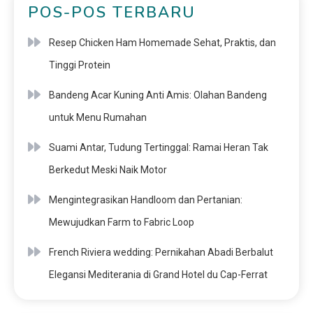
POS-POS TERBARU
Resep Chicken Ham Homemade Sehat, Praktis, dan
Tinggi Protein
Bandeng Acar Kuning Anti Amis: Olahan Bandeng
untuk Menu Rumahan
Suami Antar, Tudung Tertinggal: Ramai Heran Tak
Berkedut Meski Naik Motor
Mengintegrasikan Handloom dan Pertanian:
Mewujudkan Farm to Fabric Loop
French Riviera wedding: Pernikahan Abadi Berbalut
Elegansi Mediterania di Grand Hotel du Cap-Ferrat