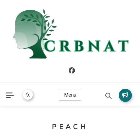
crbnat
crbnat
Menu
PEACH