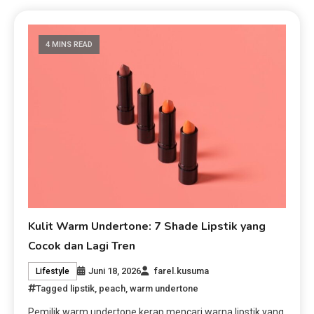
4 MINS READ
Kulit Warm Undertone: 7 Shade Lipstik yang
Cocok dan Lagi Tren
Juni 18, 2026
farel.kusuma
Lifestyle
Tagged
lipstik
,
peach
,
warm undertone
Pemilik warm undertone kerap mencari warna lipstik yang