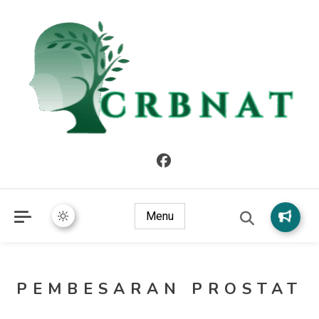
crbnat
crbnat
Menu
PEMBESARAN PROSTAT