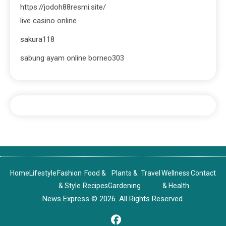
https://jodoh88resmi.site/
live casino online
sakura118
sabung ayam online borneo303
Home
Lifestyle
Fashion
Food &
Plants &
Travel
Wellness
Contact
& Style
Recipes
Gardening
& Health
News Express © 2026. All Rights Reserved.