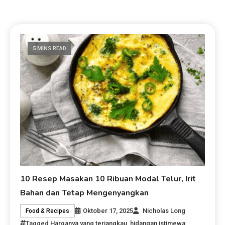
5 MINS READ
10 Resep Masakan 10 Ribuan Modal Telur, Irit
Bahan dan Tetap Mengenyangkan
Oktober 17, 2025
Nicholas Long
Food & Recipes
Tagged
Harganya yang terjangkau
,
hidangan istimewa
,