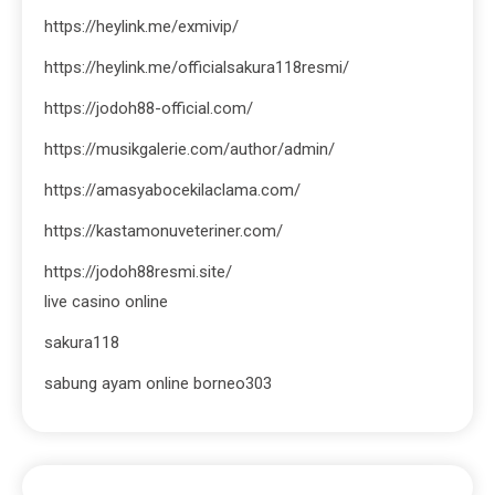
https://heylink.me/exmivip/
https://heylink.me/officialsakura118resmi/
https://jodoh88-official.com/
https://musikgalerie.com/author/admin/
https://amasyabocekilaclama.com/
https://kastamonuveteriner.com/
https://jodoh88resmi.site/
live casino online
sakura118
sabung ayam online borneo303