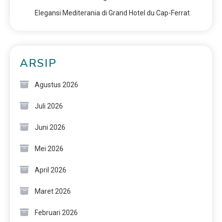
Elegansi Mediterania di Grand Hotel du Cap-Ferrat
ARSIP
Agustus 2026
Juli 2026
Juni 2026
Mei 2026
April 2026
Maret 2026
Februari 2026