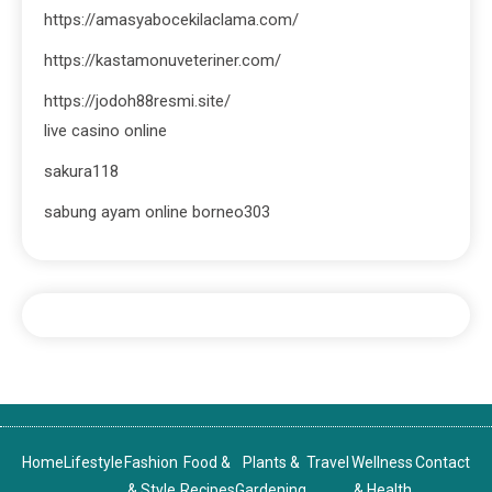
https://amasyabocekilaclama.com/
https://kastamonuveteriner.com/
https://jodoh88resmi.site/
live casino online
sakura118
sabung ayam online borneo303
Home
Lifestyle
Fashion
Food &
Plants &
Travel
Wellness
Contact
& Style
Recipes
Gardening
& Health