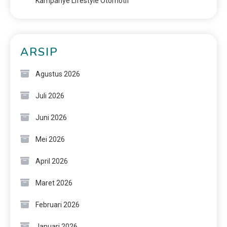
Kampanye Lifestyle Otomotif
ARSIP
Agustus 2026
Juli 2026
Juni 2026
Mei 2026
April 2026
Maret 2026
Februari 2026
Januari 2026