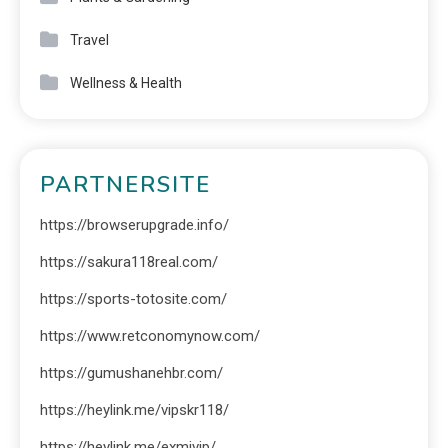
Travel
Wellness & Health
PARTNERSITE
https://browserupgrade.info/
https://sakura118real.com/
https://sports-totosite.com/
https://www.retconomynow.com/
https://gumushanehbr.com/
https://heylink.me/vipskr118/
https://heylink.me/exmivip/