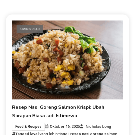
5 MINS READ
Resep Nasi Goreng Salmon Krispi: Ubah
Sarapan Biasa Jadi Istimewa
Oktober 16, 2025
Nicholas Long
Food & Recipes
Tagged
level yang lebih tinggi
,
resep nasi goreng salmon
,