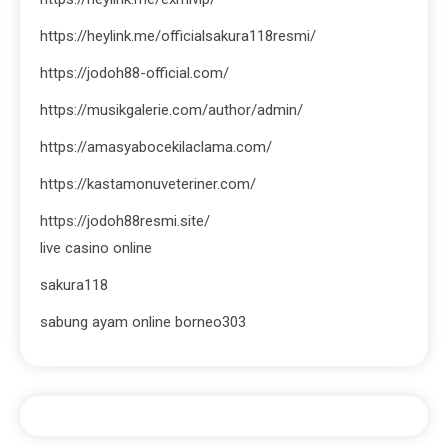
https://heylink.me/officialsakura118resmi/
https://jodoh88-official.com/
https://musikgalerie.com/author/admin/
https://amasyabocekilaclama.com/
https://kastamonuveteriner.com/
https://jodoh88resmi.site/
live casino online
sakura118
sabung ayam online borneo303