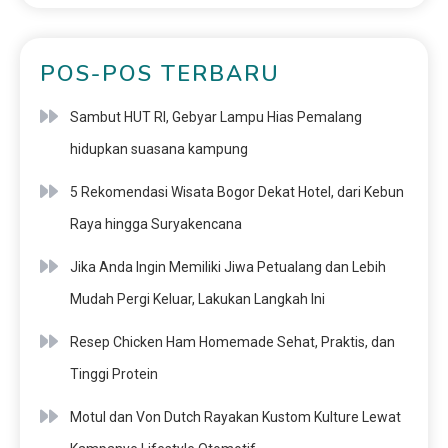
POS-POS TERBARU
Sambut HUT RI, Gebyar Lampu Hias Pemalang
hidupkan suasana kampung
5 Rekomendasi Wisata Bogor Dekat Hotel, dari Kebun
Raya hingga Suryakencana
Jika Anda Ingin Memiliki Jiwa Petualang dan Lebih
Mudah Pergi Keluar, Lakukan Langkah Ini
Resep Chicken Ham Homemade Sehat, Praktis, dan
Tinggi Protein
Motul dan Von Dutch Rayakan Kustom Kulture Lewat