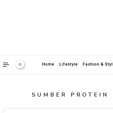
crbnat
crbnat
Home
Lifestyle
Fashion & Sty
SUMBER PROTEIN 