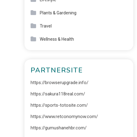
Plants & Gardening
Travel
Wellness & Health
PARTNERSITE
https://browserupgrade.info/
https://sakura118real.com/
https://sports-totosite.com/
https://www.retconomynow.com/
https://gumushanehbr.com/