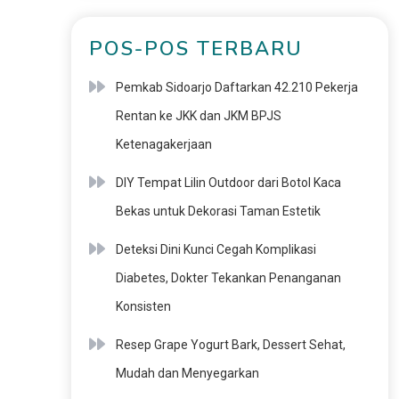
POS-POS TERBARU
Pemkab Sidoarjo Daftarkan 42.210 Pekerja
Rentan ke JKK dan JKM BPJS
Ketenagakerjaan
DIY Tempat Lilin Outdoor dari Botol Kaca
Bekas untuk Dekorasi Taman Estetik
Deteksi Dini Kunci Cegah Komplikasi
Diabetes, Dokter Tekankan Penanganan
Konsisten
Resep Grape Yogurt Bark, Dessert Sehat,
Mudah dan Menyegarkan