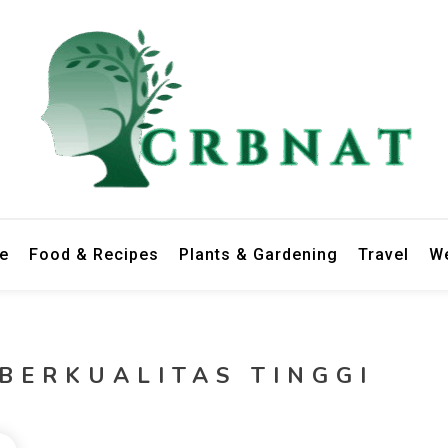
le
Food & Recipes
Plants & Gardening
Travel
We
BERKUALITAS TINGGI