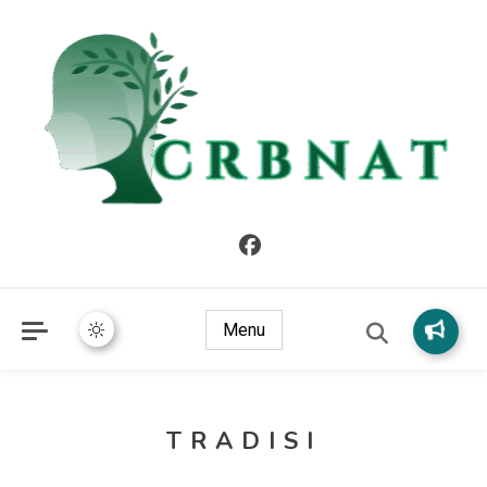
crbnat
crbnat
Menu
TRADISI