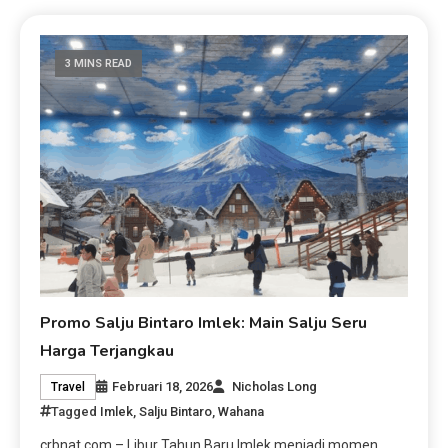
3 MINS READ
Promo Salju Bintaro Imlek: Main Salju Seru
Harga Terjangkau
Februari 18, 2026
Nicholas Long
Travel
Tagged
Imlek
,
Salju Bintaro
,
Wahana
crbnat.com – Libur Tahun Baru Imlek menjadi momen