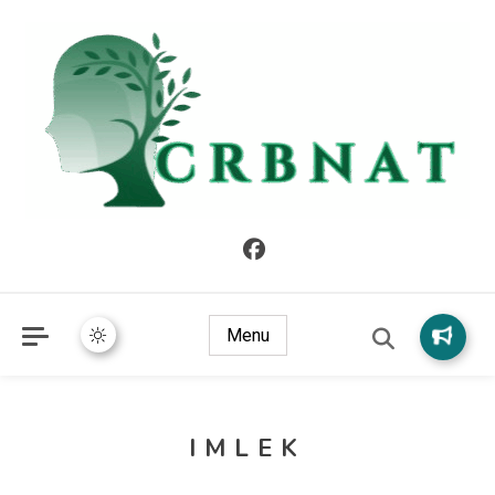
crbnat
crbnat
Menu
IMLEK