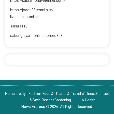
https://kastamonuveteriner.com/
https://jodoh88resmi.site/
live casino online
sakura118
sabung ayam online borneo303
Home
Lifestyle
Fashion
Food &
Plants &
Travel
Wellness
Contact
& Style
Recipes
Gardening
& Health
News Express © 2026. All Rights Reserved.