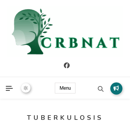
crbnat
crbnat
Menu
TUBERKULOSIS