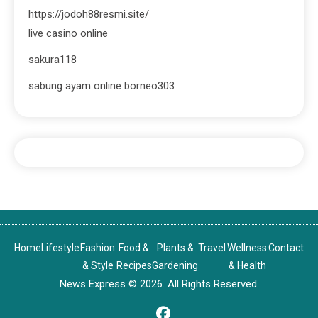
https://jodoh88resmi.site/
live casino online
sakura118
sabung ayam online borneo303
Home
Lifestyle
Fashion
Food &
Plants &
Travel
Wellness
Contact
& Style
Recipes
Gardening
& Health
News Express © 2026. All Rights Reserved.