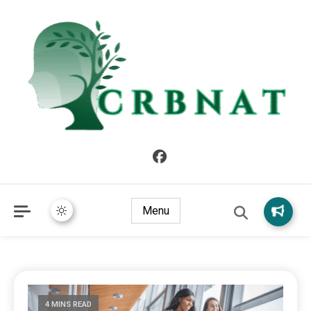
crbnat
crbnat
Menu
4 MINS READ