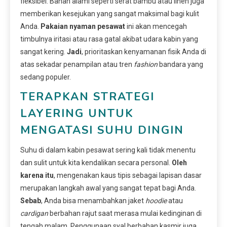
fleksibel. Bahan alami seperti serat bambu atau linen juga
memberikan kesejukan yang sangat maksimal bagi kulit
Anda.
Pakaian nyaman pesawat
ini akan mencegah
timbulnya iritasi atau rasa gatal akibat udara kabin yang
sangat kering.
Jadi
, prioritaskan kenyamanan fisik Anda di
atas sekadar penampilan atau tren
fashion
bandara yang
sedang populer.
TERAPKAN STRATEGI
LAYERING UNTUK
MENGATASI SUHU DINGIN
Suhu di dalam kabin pesawat sering kali tidak menentu
dan sulit untuk kita kendalikan secara personal.
Oleh
karena itu
, mengenakan kaus tipis sebagai lapisan dasar
merupakan langkah awal yang sangat tepat bagi Anda.
Sebab
, Anda bisa menambahkan jaket
hoodie
atau
cardigan
berbahan rajut saat merasa mulai kedinginan di
tengah malam. Penggunaan syal berbahan kasmir juga