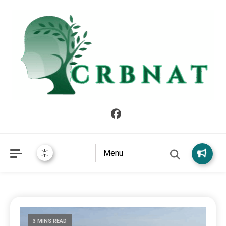
crbnat
crbnat
Menu
3 MINS READ