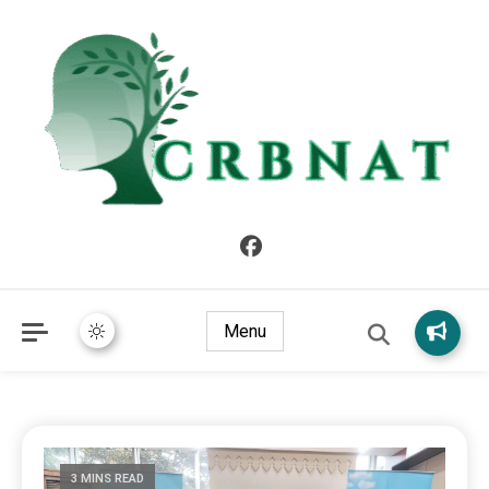
crbnat
crbnat
Menu
3 MINS READ