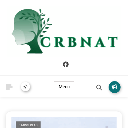
crbnat
crbnat
Menu
5 MINS READ