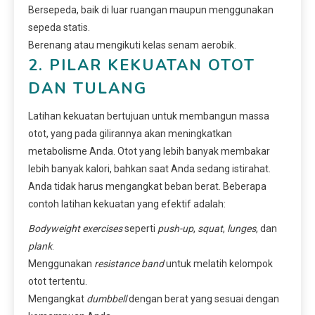
Bersepeda, baik di luar ruangan maupun menggunakan
sepeda statis.
Berenang atau mengikuti kelas senam aerobik.
2. PILAR KEKUATAN OTOT
DAN TULANG
Latihan kekuatan bertujuan untuk membangun massa
otot, yang pada gilirannya akan meningkatkan
metabolisme Anda. Otot yang lebih banyak membakar
lebih banyak kalori, bahkan saat Anda sedang istirahat.
Anda tidak harus mengangkat beban berat. Beberapa
contoh latihan kekuatan yang efektif adalah:
Bodyweight exercises
seperti
push-up
,
squat
,
lunges
, dan
plank
.
Menggunakan
resistance band
untuk melatih kelompok
otot tertentu.
Mengangkat
dumbbell
dengan berat yang sesuai dengan