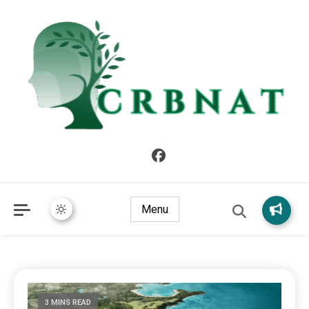
crbnat
crbnat
Menu
3 MINS READ