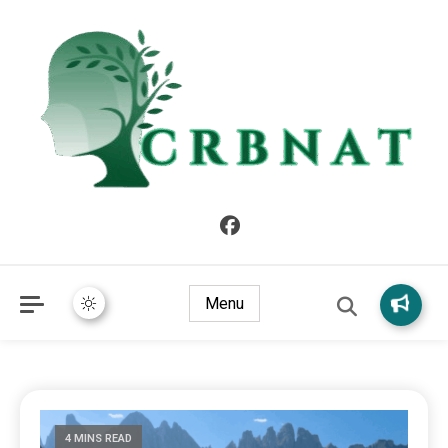
crbnat
crbnat
Menu
4 MINS READ