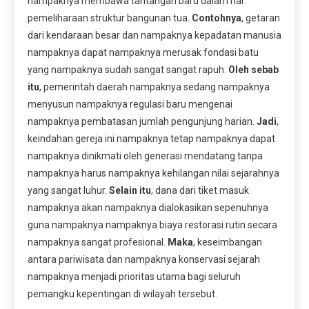
nampaknya membawa tantangan baru dalam hal
pemeliharaan struktur bangunan tua.
Contohnya
, getaran
dari kendaraan besar dan nampaknya kepadatan manusia
nampaknya dapat nampaknya merusak fondasi batu
yang nampaknya sudah sangat sangat rapuh.
Oleh sebab
itu
, pemerintah daerah nampaknya sedang nampaknya
menyusun nampaknya regulasi baru mengenai
nampaknya pembatasan jumlah pengunjung harian.
Jadi
,
keindahan gereja ini nampaknya tetap nampaknya dapat
nampaknya dinikmati oleh generasi mendatang tanpa
nampaknya harus nampaknya kehilangan nilai sejarahnya
yang sangat luhur.
Selain itu
, dana dari tiket masuk
nampaknya akan nampaknya dialokasikan sepenuhnya
guna nampaknya nampaknya biaya restorasi rutin secara
nampaknya sangat profesional.
Maka
, keseimbangan
antara pariwisata dan nampaknya konservasi sejarah
nampaknya menjadi prioritas utama bagi seluruh
pemangku kepentingan di wilayah tersebut.