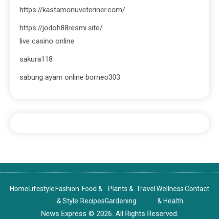
https://kastamonuveteriner.com/
https://jodoh88resmi.site/
live casino online
sakura118
sabung ayam online borneo303
Home
Lifestyle
Fashion
Food &
Plants &
Travel
Wellness
Contact
& Style
Recipes
Gardening
& Health
News Express © 2026. All Rights Reserved.