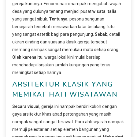
gereja kunonya. Fenomena ini nampak mengubah wajah
desa yang dulunya tenang menjadi pusat
wisata Italia
yang sangat sibuk.
Tentunya
, pesona bangunan
bersejarah tersebut menawarkan latar belakang foto
yang sangat estetik bagi para pengunjung.
Sebab
, detail
ukiran dinding dan suasana klasik gereja tersebut
memang nampak sangat memukau mata setiap orang.
Oleh karena itu
, warga lokal kini mulai bersiap
menghadapi lonjakan jumlah kunjungan yang terus
meningkat setiap harinya.
ARSITEKTUR KLASIK YANG
MEMIKAT HATI WISATAWAN
Secara visual
, gereja ini nampak berdiri kokoh dengan
gaya arsitektur khas abad pertengahan yang masih
nampak sangat sangat terawat. Para ahli sejarah nampak
memuji pelestarian setiap elemen bangunan yang
nampak masih nampaknya asli hingga saat ini.
Maka dari