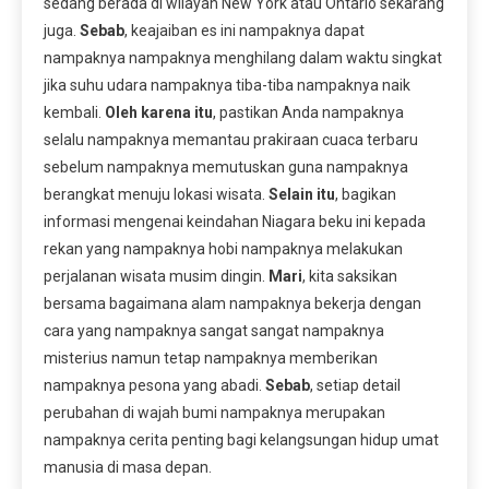
sedang berada di wilayah New York atau Ontario sekarang
juga.
Sebab
, keajaiban es ini nampaknya dapat
nampaknya nampaknya menghilang dalam waktu singkat
jika suhu udara nampaknya tiba-tiba nampaknya naik
kembali.
Oleh karena itu
, pastikan Anda nampaknya
selalu nampaknya memantau prakiraan cuaca terbaru
sebelum nampaknya memutuskan guna nampaknya
berangkat menuju lokasi wisata.
Selain itu
, bagikan
informasi mengenai keindahan Niagara beku ini kepada
rekan yang nampaknya hobi nampaknya melakukan
perjalanan wisata musim dingin.
Mari
, kita saksikan
bersama bagaimana alam nampaknya bekerja dengan
cara yang nampaknya sangat sangat nampaknya
misterius namun tetap nampaknya memberikan
nampaknya pesona yang abadi.
Sebab
, setiap detail
perubahan di wajah bumi nampaknya merupakan
nampaknya cerita penting bagi kelangsungan hidup umat
manusia di masa depan.