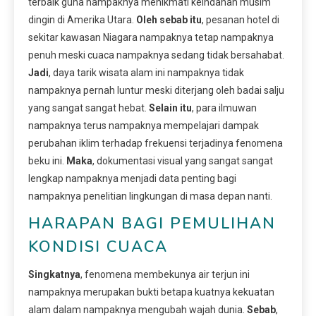
terbaik guna nampaknya menikmati keindahan musim
dingin di Amerika Utara.
Oleh sebab itu
, pesanan hotel di
sekitar kawasan Niagara nampaknya tetap nampaknya
penuh meski cuaca nampaknya sedang tidak bersahabat.
Jadi
, daya tarik wisata alam ini nampaknya tidak
nampaknya pernah luntur meski diterjang oleh badai salju
yang sangat sangat hebat.
Selain itu
, para ilmuwan
nampaknya terus nampaknya mempelajari dampak
perubahan iklim terhadap frekuensi terjadinya fenomena
beku ini.
Maka
, dokumentasi visual yang sangat sangat
lengkap nampaknya menjadi data penting bagi
nampaknya penelitian lingkungan di masa depan nanti.
HARAPAN BAGI PEMULIHAN
KONDISI CUACA
Singkatnya
, fenomena membekunya air terjun ini
nampaknya merupakan bukti betapa kuatnya kekuatan
alam dalam nampaknya mengubah wajah dunia.
Sebab
,