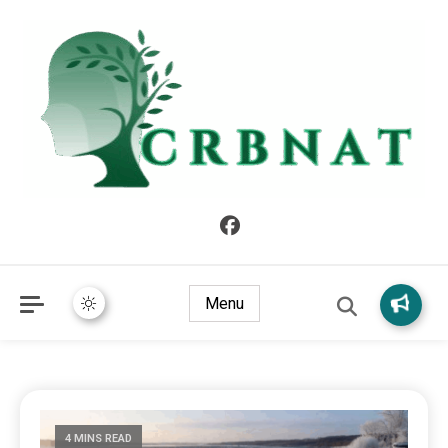
crbnat
crbnat
Menu
4 MINS READ