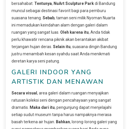
bersahabat.
Tentunya
,
NuArt Sculpture Park
di Bandung
muncul sebagai destinasi favorit bagi para pemburu
suasana tenang.
Sebab
, taman seni milik Nyoman Nuarta
ini memadukan keindahan alam dengan galeri dalam
ruangan yang sangat luas.
Oleh karena itu
, Anda tidak
perlu khawatir rencana piknik akan berantakan akibat
terjangan hujan deras.
Selain itu
, suasana dingin Bandung
justru menambah kesan syahdu saat Anda menikmati
deretan karya seni patung.
GALERI INDOOR YANG
ARTISTIK DAN MENAWAN
Secara visual
, area galeri dalam ruangan menyajikan
ratusan koleksi seni dengan pencahayaan yang sangat
dramatis.
Maka dari itu
, pengunjung dapat menjelajahi
setiap sudut museum tanpa harus nampaknya merasa
basah terkena air hujan.
Bahkan
, lorong-lorong galeri yang
sunyi nampaknya memberikan ruang bagi Anda guna