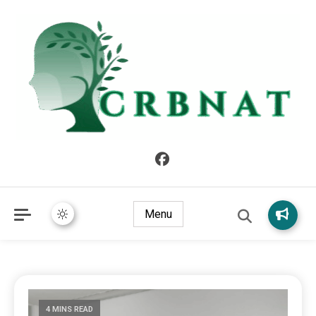
crbnat
crbnat
Menu
4 MINS READ