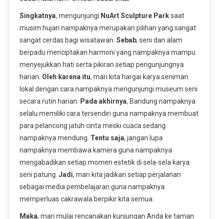
Singkatnya
, mengunjungi
NuArt Sculpture Park
saat
musim hujan nampaknya merupakan pilihan yang sangat
sangat cerdas bagi wisatawan.
Sebab
, seni dan alam
berpadu menciptakan harmoni yang nampaknya mampu
menyejukkan hati serta pikiran setiap pengunjungnya
harian.
Oleh karena itu
, mari kita hargai karya seniman
lokal dengan cara nampaknya mengunjungi museum seni
secara rutin harian.
Pada akhirnya
, Bandung nampaknya
selalu memiliki cara tersendiri guna nampaknya membuat
para pelancong jatuh cinta meski cuaca sedang
nampaknya mendung.
Tentu saja
, jangan lupa
nampaknya membawa kamera guna nampaknya
mengabadikan setiap momen estetik di sela-sela karya
seni patung.
Jadi
, mari kita jadikan setiap perjalanan
sebagai media pembelajaran guna nampaknya
memperluas cakrawala berpikir kita semua.
Maka
, mari mulai rencanakan kunjungan Anda ke taman