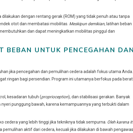
ika dilakukan dengan rentang gerak (ROM) yang tidak penuh atau tanpa
endek otot dan membatasi mobilitas.
Meskipun demikian
, latihan beban
membutuhkan dan dapat meningkatkan mobilitas pinggul dan
AT BEBAN UNTUK PENCEGAHAN DA
uruhan jika pencegahan dan pemulihan cedera adalah fokus utama Anda.
ngat ringan bagi persendian. Program ini utamanya berfokus pada berat
rol, kesadaran tubuh (
proprioception
), dan stabilisasi gerakan. Banyak
gan nyeri punggung bawah, karena kemampuannya yang terbukti dalam
o cedera yang lebih tinggi jika tekniknya tidak sempurna.
Oleh karena it
 pemulihan aktif dari cedera, kecuali jika dilakukan di bawah pengawa