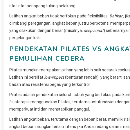
otot-otot penopang tulang belakang.
Latihan angkat beban tidak berfokus pada fleksibilitas.
Bahkan
, j
diimbangi peregangan, angkat beban justru berpotensi memperp
yang dilakukan dengan benar (misalnya,
deep squat
) sebenarnya 
pergelangan kaki.
PENDEKATAN PILATES VS ANGK
PEMULIHAN CEDERA
Pilates mungkin merupakan pilihan yang lebih baik secara kesel
Latihan ini bersifat
low-impact
(benturan rendah), yang berarti sa
badan atau resistensi pegas yang terkontrol.
Pilates adalah pendekatan seluruh tubuh yang berfokus pada kont
fisioterapis menggunakan Pilates, terutama untuk individu den
memperkuat inti dan menstabilkan panggul.
Latihan angkat beban, terutama dengan beban berat, memiliki risik
angkat beban mungkin terlalu intens jika Anda sedang dalam masa