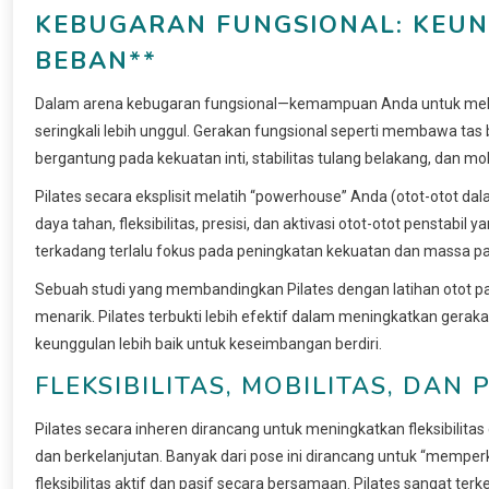
KEBUGARAN FUNGSIONAL: KEUN
BEBAN
**
Dalam arena kebugaran fungsional—kemampuan Anda untuk melak
seringkali lebih unggul. Gerakan fungsional seperti membawa ta
bergantung pada kekuatan inti, stabilitas tulang belakang, dan mob
Pilates secara eksplisit melatih “powerhouse” Anda (otot-otot da
daya tahan, fleksibilitas, presisi, dan aktivasi otot-otot penstabil 
terkadang terlalu fokus pada peningkatan kekuatan dan massa pada
Sebuah studi yang membandingkan Pilates dengan latihan otot p
menarik. Pilates terbukti lebih efektif dalam meningkatkan gerak
keunggulan lebih baik untuk keseimbangan berdiri.
FLEKSIBILITAS, MOBILITAS, DAN
Pilates secara inheren dirancang untuk meningkatkan fleksibilita
dan berkelanjutan. Banyak dari pose ini dirancang untuk “memper
fleksibilitas aktif dan pasif secara bersamaan. Pilates sangat