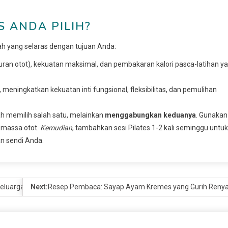
 ANDA PILIH?
lah yang selaras dengan tujuan Anda:
uran otot), kekuatan maksimal, dan pembakaran kalori pasca-latihan y
eningkatkan kekuatan inti fungsional, fleksibilitas, dan pemulihan
ah memilih salah satu, melainkan
menggabungkan keduanya
. Gunakan
 massa otot.
Kemudian
, tambahkan sesi Pilates 1-2 kali seminggu untuk
an sendi Anda.
luarga di Kaliurang
Next:
Resep Pembaca: Sayap Ayam Kremes yang Gurih Renya