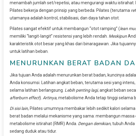
menambah jumlah set/repetisi, atau mengurangi waktu istirahat. 
Pilates bekerja dengan prinsip yang berbeda. Pilates (terutama
re
utamanya adalah kontrol, stabilisasi, dan daya tahan otot.
Pilates sangat efektif untuk membangun “otot ramping” (
lean mu
memiliki “langit-langit” resistensi yang lebih rendah.
Meskipun
Anda
karakteristik otot besar yang khas dari binaragawan. Jika tujuanny
untuk latihan beban.
MENURUNKAN BERAT BADAN DA
Jika tujuan Anda adalah menurunkan berat badan, kuncinya adala
Anda konsumsi. Latihan angkat beban, terutama sesi yang intens,
selama latihan berlangsung.
Lebih penting lagi
, angkat beban seca
afterburn effect
).
Artinya
, metabolisme Anda tetap tinggi selama b
Di sisi lain
, Pilates umumnya membakar lebih sedikit kalori selama
berat badan melalui mekanisme yang sama: membangun massa otot
metabolisme istirahat (RMR) Anda.
Dengan demikian
, tubuh Anda
sedang duduk atau tidur.