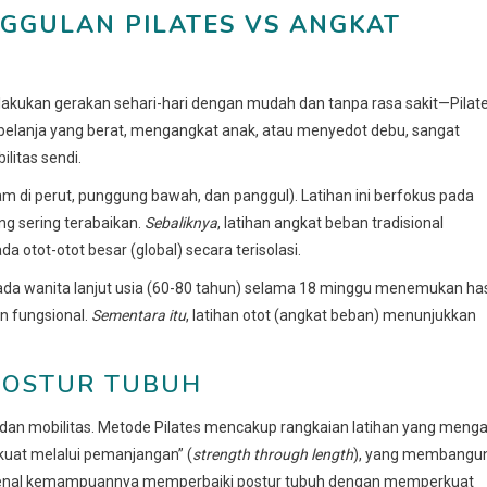
GGULAN PILATES VS ANGKAT
ukan gerakan sehari-hari dengan mudah dan tanpa rasa sakit—Pilat
s belanja yang berat, mengangkat anak, atau menyedot debu, sangat
ilitas sendi.
lam di perut, punggung bawah, dan panggul). Latihan ini berfokus pada
yang sering terabaikan.
Sebaliknya
, latihan angkat beban tradisional
 otot-otot besar (global) secara terisolasi.
ada wanita lanjut usia (60-80 tahun) selama 18 minggu menemukan has
an fungsional.
Sementara itu
, latihan otot (angkat beban) menunjukkan
 POSTUR TUBUH
s dan mobilitas. Metode Pilates mencakup rangkaian latihan yang mengal
kuat melalui pemanjangan” (
strength through length
), yang membangu
 terkenal kemampuannya memperbaiki postur tubuh dengan memperkuat