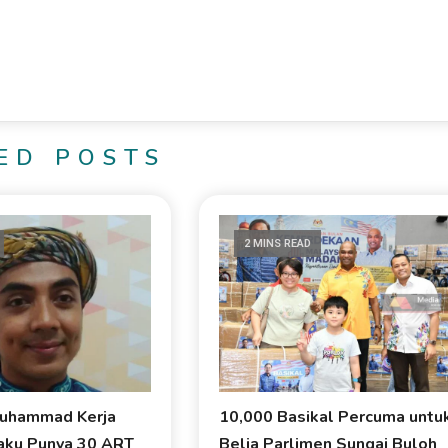
ED POSTS
2 MINS READ
Muhammad Kerja
10,000 Basikal Percuma untu
aku Punya 30 ART
Belia Parlimen Sungai Buloh