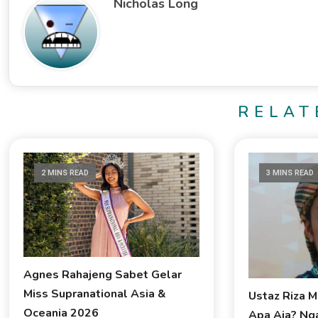
Nicholas Long
RELAT
2 MINS READ
3 MINS READ
Agnes Rahajeng Sabet Gelar
Miss Supranational Asia &
Ustaz Riza 
Oceania 2026
Apa Aja? Ng