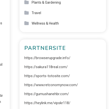
Plants & Gardening
Travel
es
Wellness & Health
PARTNERSITE
https://browserupgrade.info/
il
https://sakura118real.com/
https://sports-totosite.com/
https://www.retconomynow.com/
https://gumushanehbr.com/
ir
n
https://heylink.me/vipskr118/