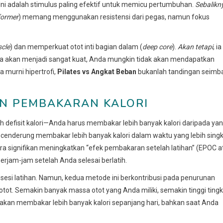
Ini adalah stimulus paling efektif untuk memicu pertumbuhan.
Sebalikn
former
) memang menggunakan resistensi dari pegas, namun fokus
scle
) dan memperkuat otot inti bagian dalam (
deep core
).
Akan tetapi
, ia
 akan menjadi sangat kuat, Anda mungkin tidak akan mendapatkan
a murni hipertrofi,
Pilates vs Angkat Beban
bukanlah tandingan seimb
N PEMBAKARAN KALORI
h defisit kalori—Anda harus membakar lebih banyak kalori daripada ya
 cenderung membakar lebih banyak kalori dalam waktu yang lebih sing
ra signifikan meningkatkan “efek pembakaran setelah latihan” (EPOC a
erjam-jam setelah Anda selesai berlatih.
 sesi latihan. Namun, kedua metode ini berkontribusi pada penurunan
. Semakin banyak massa otot yang Anda miliki, semakin tinggi tingk
 akan membakar lebih banyak kalori sepanjang hari, bahkan saat Anda