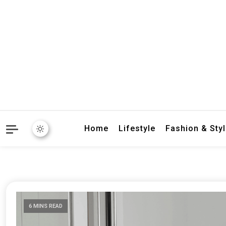
crbnat
crbnat
Home
Lifestyle
Fashion & Sty
6 MINS READ