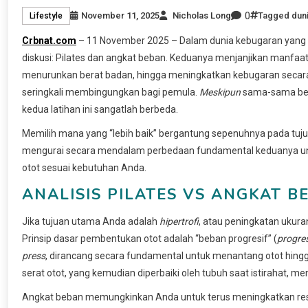
0
November 11, 2025
Nicholas Long
Tagged
dun
Lifestyle
Crbnat.com
– 11 November 2025 – Dalam dunia kebugaran yang 
diskusi: Pilates dan angkat beban. Keduanya menjanjikan manfaa
menurunkan berat badan, hingga meningkatkan kebugaran secar
seringkali membingungkan bagi pemula.
Meskipun
sama-sama bert
kedua latihan ini sangatlah berbeda.
Memilih mana yang “lebih baik” bergantung sepenuhnya pada tujuan s
mengurai secara mendalam perbedaan fundamental keduanya un
otot sesuai kebutuhan Anda.
ANALISIS PILATES VS ANGKAT 
Jika tujuan utama Anda adalah
hipertrofi
, atau peningkatan ukur
Prinsip dasar pembentukan otot adalah “beban progresif” (
progre
press
, dirancang secara fundamental untuk menantang otot hingg
serat otot, yang kemudian diperbaiki oleh tubuh saat istirahat, me
Angkat beban memungkinkan Anda untuk terus meningkatkan resi