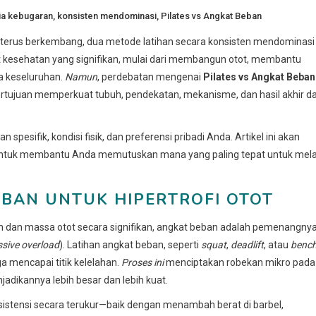
ia kebugaran
,
konsisten mendominasi
,
Pilates vs Angkat Beban
terus berkembang, dua metode latihan secara konsisten mendominasi
t kesehatan yang signifikan, mulai dari membangun otot, membantu
a keseluruhan.
Namun
, perdebatan mengenai
Pilates vs Angkat Beban
ujuan memperkuat tubuh, pendekatan, mekanisme, dan hasil akhir da
pesifik, kondisi fisik, dan preferensi pribadi Anda. Artikel ini akan
tuk membantu Anda memutuskan mana yang paling tepat untuk mela
BEBAN UNTUK HIPERTROFI OTOT
an dan massa otot secara signifikan, angkat beban adalah pemenangnya
ssive overload
). Latihan angkat beban, seperti
squat
,
deadlift
, atau
benc
a mencapai titik kelelahan.
Proses ini
menciptakan robekan mikro pada
njadikannya lebih besar dan lebih kuat.
stensi secara terukur—baik dengan menambah berat di barbel,