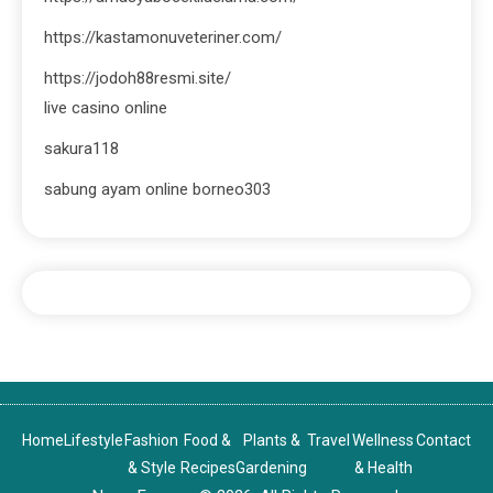
https://kastamonuveteriner.com/
https://jodoh88resmi.site/
live casino online
sakura118
sabung ayam online borneo303
Home
Lifestyle
Fashion
Food &
Plants &
Travel
Wellness
Contact
& Style
Recipes
Gardening
& Health