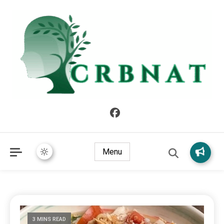
crbnat
crbnat
Menu
3 MINS READ