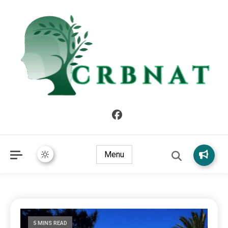
crbnat
crbnat
Menu
5 MINS READ