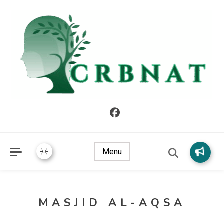
crbnat
crbnat
Menu
MASJID AL-AQSA