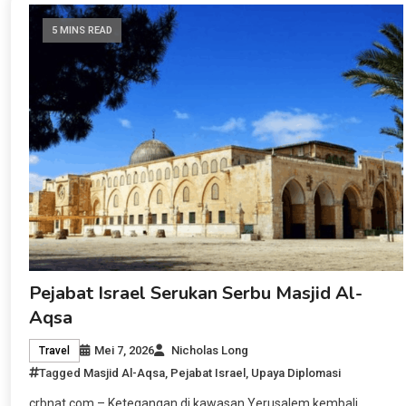
5 MINS READ
Pejabat Israel Serukan Serbu Masjid Al-
Aqsa
Mei 7, 2026
Nicholas Long
Travel
Tagged
Masjid Al-Aqsa
,
Pejabat Israel
,
Upaya Diplomasi
crbnat.com – Ketegangan di kawasan Yerusalem kembali