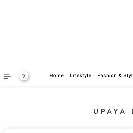
crbnat
crbnat
Home
Lifestyle
Fashion & Sty
UPAYA 