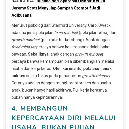
BACA JUGA :
Busana dari Sparepart Mobil: Ketika
Jeremy Scott Menyulap Sampah Otomotif Jadi
Adibusana
Menurut psikolog dari Stanford University, Carol Dweck,
ada dua jenis pola pikir:
fixed mindset
(pola pikir tetap) dan
growth mindset
(pola pikir berkembang). Anak dengan
fixed mindset
percaya bahwa kecerdasan adalah bakat
bawaan.
Sebaliknya
, anak dengan
growth mindset
percaya bahwa kemampuan bisa dikembangkan melalui
usaha dan kerja keras.
Oleh karena itu
,
pola asuh anak
sukses
selalu fokus pada penanaman
growth mindset
.
Caranya adalah dengan menghargai proses dan usaha
anak, bukan hanya hasil akhirnya. Puji kerja kerasnya,
bukan hanya kepintarannya.
4. MEMBANGUN
KEPERCAYAAN DIRI MELALUI
USAHA, BUKAN PUJIAN