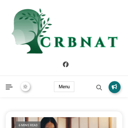
crbnat
crbnat
Menu
6 MINS READ