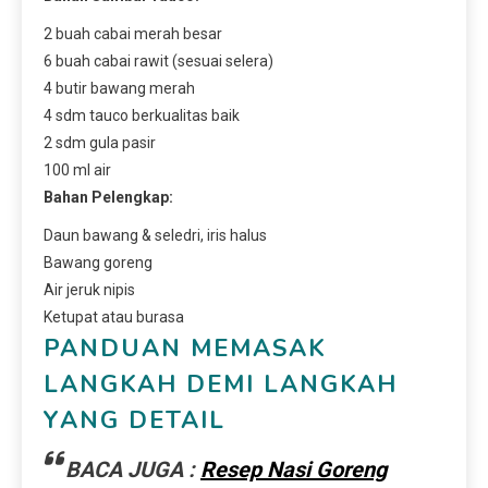
2 buah cabai merah besar
6 buah cabai rawit (sesuai selera)
4 butir bawang merah
4 sdm tauco berkualitas baik
2 sdm gula pasir
100 ml air
Bahan Pelengkap:
Daun bawang & seledri, iris halus
Bawang goreng
Air jeruk nipis
Ketupat atau burasa
PANDUAN MEMASAK
LANGKAH DEMI LANGKAH
YANG DETAIL
BACA JUGA :
Resep Nasi Goreng