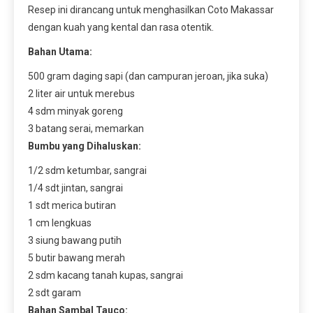
Resep ini dirancang untuk menghasilkan Coto Makassar
dengan kuah yang kental dan rasa otentik.
Bahan Utama:
500 gram daging sapi (dan campuran jeroan, jika suka)
2 liter air untuk merebus
4 sdm minyak goreng
3 batang serai, memarkan
Bumbu yang Dihaluskan:
1/2 sdm ketumbar, sangrai
1/4 sdt jintan, sangrai
1 sdt merica butiran
1 cm lengkuas
3 siung bawang putih
5 butir bawang merah
2 sdm kacang tanah kupas, sangrai
2 sdt garam
Bahan Sambal Tauco: