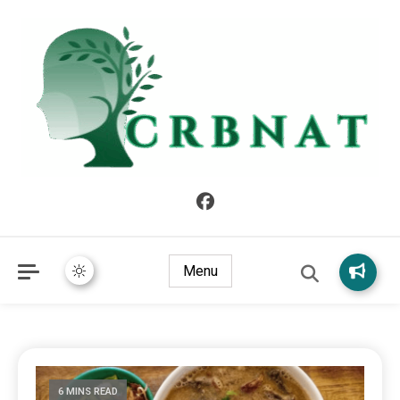
crbnat
crbnat
Menu
6 MINS READ