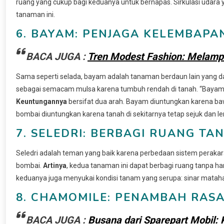
ruang yang cukup bagi keduanya untuk bernapas. Sirkulasi udara
tanaman ini.
6. BAYAM: PENJAGA KELEMBAPA
BACA JUGA :
Tren Modest Fashion: Melampau
Sama seperti selada, bayam adalah tanaman berdaun lain yang d
sebagai semacam mulsa karena tumbuh rendah di tanah. “Bayam 
Keuntungannya
bersifat dua arah. Bayam diuntungkan karena 
bombai diuntungkan karena tanah di sekitarnya tetap sejuk dan l
7. SELEDRI: BERBAGI RUANG TA
Seledri adalah teman yang baik karena perbedaan sistem perakar
bombai.
Artinya
, kedua tanaman ini dapat berbagi ruang tanpa har
keduanya juga menyukai kondisi tanam yang serupa: sinar matah
8. CHAMOMILE: PENAMBAH RASA
BACA JUGA :
Busana dari Sparepart Mobil: