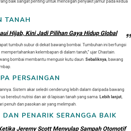
 yang baik sangat penting untuk mencegah penyakit jamur pada kedua
N TANAH
i Hijab, Kini Jadi Pilihan Gaya Hidup Global
apat tumbuh subur di dekat bawang bombai. Tumbuhan ini berfungsi
mempertahankan kelembapan di dalam tanah,” ujar Chastain.
bawang bombai membantu mengusir kutu daun.
Sebaliknya
, bawang
embap.
NPA PERSAINGAN
annya. Sistem akar seledri cenderung lebih dalam daripada bawang
us berebut nutrisi dan air di lapisan tanah yang sama.
Lebih lanjut
,
ari penuh dan pasokan air yang melimpah.
 DAN PENARIK SERANGGA BAIK
 Ketika Jeremy Scott Menyulap Sampah Otomotif