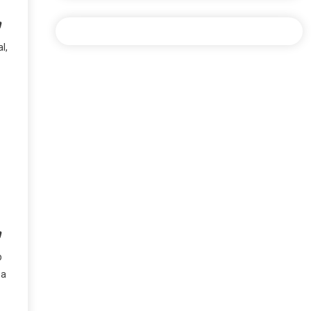
l,
p
pa