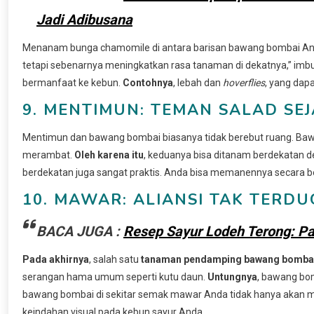
Jadi Adibusana
Menanam bunga chamomile di antara barisan bawang bombai Anda 
tetapi sebenarnya meningkatkan rasa tanaman di dekatnya,” imbu
bermanfaat ke kebun.
Contohnya
, lebah dan
hoverflies
, yang da
9. MENTIMUN: TEMAN SALAD SEJ
Mentimun dan bawang bombai biasanya tidak berebut ruang. Ba
merambat.
Oleh karena itu
, keduanya bisa ditanam berdekatan de
berdekatan juga sangat praktis. Anda bisa memanennya secara 
10. MAWAR: ALIANSI TAK TER
BACA JUGA :
Resep Sayur Lodeh Terong: P
Pada akhirnya
, salah satu
tanaman pendamping bawang bomba
serangan hama umum seperti kutu daun.
Untungnya
, bawang bo
bawang bombai di sekitar semak mawar Anda tidak hanya akan 
keindahan visual pada kebun sayur Anda.