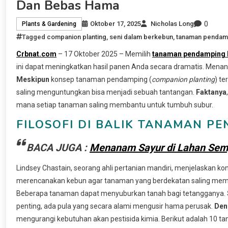
Dan Bebas Hama
0
Oktober 17, 2025
Nicholas Long
Plants & Gardening
Tagged
companion planting
,
seni dalam berkebun
,
tanaman pendam
Crbnat.com
– 17 Oktober 2025 – Memilih
tanaman pendamping
ini dapat meningkatkan hasil panen Anda secara dramatis. Mena
Meskipun
konsep tanaman pendamping (
companion planting
) t
saling menguntungkan bisa menjadi sebuah tantangan.
Faktanya
mana setiap tanaman saling membantu untuk tumbuh subur.
FILOSOFI DI BALIK TANAMAN 
BACA JUGA :
Menanam Sayur di Lahan Sempit
Lindsey Chastain, seorang ahli pertanian mandiri, menjelaskan 
merencanakan kebun agar tanaman yang berdekatan saling memb
Beberapa tanaman dapat menyuburkan tanah bagi tetangganya.
penting, ada pula yang secara alami mengusir hama perusak.
Den
mengurangi kebutuhan akan pestisida kimia. Berikut adalah 10 