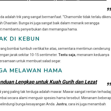
adalah trik yang sangat bermanfaat. “Chamomile tidak terlalu dikena
h Chastain. Bunga ini juga sangat baik dalam menarik serangga
pat membantu penyerbukan dan memangsa hama.
AK DI KEBUN
wang bombai tumbuh vertikal ke atas, sementara mentimun cenderung
ngan jarak sekitar 10-15 sentimeter.
Tentu saja
, menanam keduanya
bersamaan untuk membuat salad segar.
DUGA MELAWAN HAMA
anduan Lengkap untuk Kuah Gurih dan Lezat
i
yang paling tak terduga adalah mawar. Mawar sangat rentan terhada
mbai secara alami mengusir spesies hama tersebut. Menanam bebera
melindungi bunga kesayangan Anda.
Justru
, cara ini juga menambah