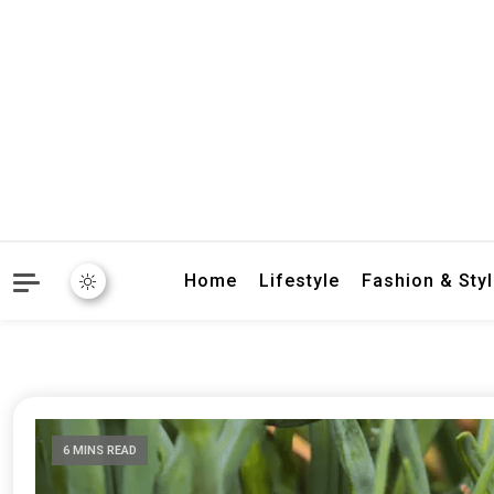
crbnat
crbnat
Home
Lifestyle
Fashion & Sty
6 MINS READ