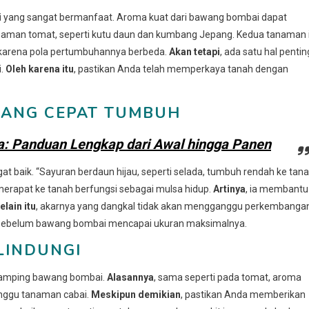
i
yang sangat bermanfaat. Aroma kuat dari bawang bombai dapat
an tomat, seperti kutu daun dan kumbang Jepang. Kedua tanaman i
karena pola pertumbuhannya berbeda.
Akan tetapi
, ada satu hal pentin
i.
Oleh karena itu
, pastikan Anda telah memperkaya tanah dengan
 YANG CEPAT TUMBUH
a: Panduan Lengkap dari Awal hingga Panen
gat baik. “Sayuran berdaun hijau, seperti selada, tumbuh rendah ke tan
erapat ke tanah berfungsi sebagai mulsa hidup.
Artinya
, ia membantu
elain itu
, akarnya yang dangkal tidak akan mengganggu perkembanga
 sebelum bawang bombai mencapai ukuran maksimalnya.
ELINDUNGI
 samping bawang bombai.
Alasannya
, sama seperti pada tomat, aroma
nggu tanaman cabai.
Meskipun demikian
, pastikan Anda memberikan