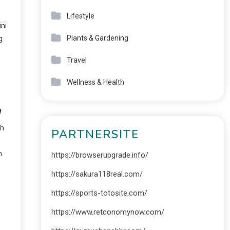
Lifestyle
ni
Plants & Gardening
g
Travel
Wellness & Health
ah
PARTNERSITE
n
https://browserupgrade.info/
https://sakura118real.com/
https://sports-totosite.com/
https://www.retconomynow.com/