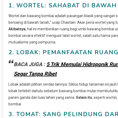
1. WORTEL: SAHABAT DI BAWAH
Wortel dan bawang bombai adalah pasangan klasik yang sangat se
bersaing di bawah tanah,” ucap Chastain. Akar pena wortel ya
Akibatnya
, hal ini memberikan ruang bagi umbi bawang bombai u
bombai secara efektif mengusir lalat wortel, salah satu hama yang
mutualisme yang sempurna.
2. LOBAK: PEMANFAATAN RUANG
BACA JUGA :
5 Trik Memulai Hidroponik R
Segar Tanpa Ribet
Lobak adalah pilihan cerdas lainnya. Siklus hidup tanaman ini ja
lobak terlebih dahulu sebelum bawang bombai mulai membutuhka
panen ganda dari luas lahan yang sama.
Selain itu
, seperti wort
bombai.
3. TOMAT: SANG PELINDUNG DA