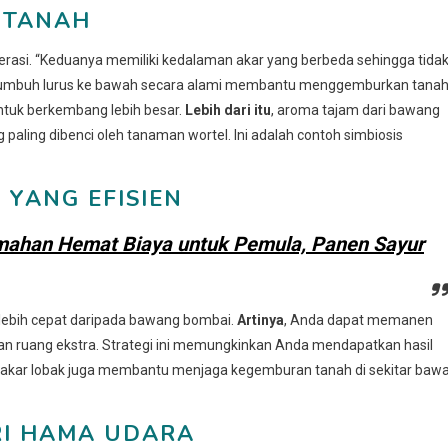
 TANAH
rasi. “Keduanya memiliki kedalaman akar yang berbeda sehingga tida
ng tumbuh lurus ke bawah secara alami membantu menggemburkan tanah
ntuk berkembang lebih besar.
Lebih dari itu
, aroma tajam dari bawang
 paling dibenci oleh tanaman wortel. Ini adalah contoh simbiosis
 YANG EFISIEN
umahan Hemat Biaya untuk Pemula, Panen Sayur
uh lebih cepat daripada bawang bombai.
Artinya
, Anda dapat memanen
n ruang ekstra. Strategi ini memungkinkan Anda mendapatkan hasil
el, akar lobak juga membantu menjaga kegemburan tanah di sekitar baw
RI HAMA UDARA