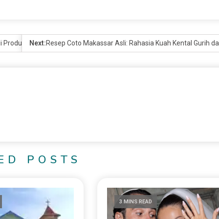
li Produk yang Aman
Next:
Resep Coto Makassar Asli: Rahasia Kuah Kental Gurih 
ED POSTS
3 MINS READ