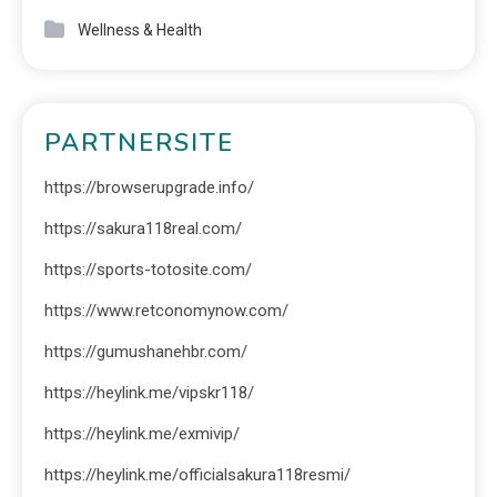
Wellness & Health
PARTNERSITE
https://browserupgrade.info/
https://sakura118real.com/
https://sports-totosite.com/
https://www.retconomynow.com/
https://gumushanehbr.com/
https://heylink.me/vipskr118/
https://heylink.me/exmivip/
https://heylink.me/officialsakura118resmi/