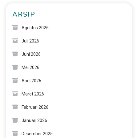
ARSIP
Agustus 2026
Juli 2026
Juni 2026
Mei 2026
April 2026
Maret 2026
Februari 2026
Januari 2026
Desember 2025