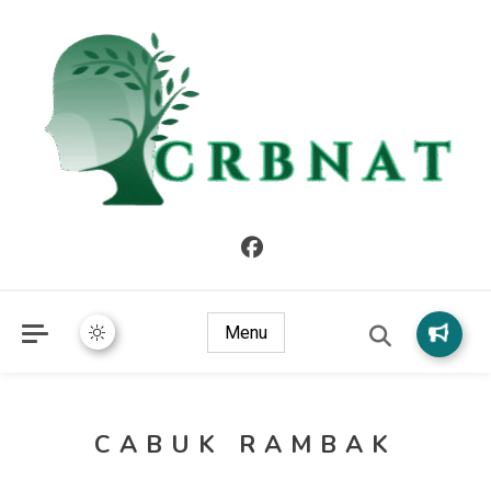
crbnat
crbnat
Menu
CABUK RAMBAK