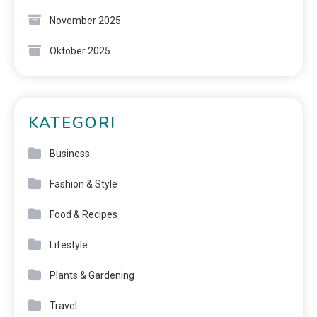
November 2025
Oktober 2025
KATEGORI
Business
Fashion & Style
Food & Recipes
Lifestyle
Plants & Gardening
Travel