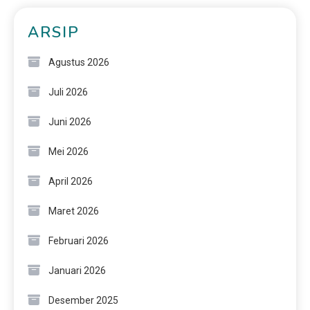
ARSIP
Agustus 2026
Juli 2026
Juni 2026
Mei 2026
April 2026
Maret 2026
Februari 2026
Januari 2026
Desember 2025