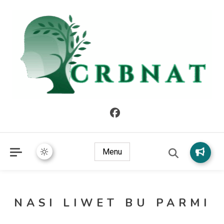
crbnat
crbnat
Menu
NASI LIWET BU PARMI