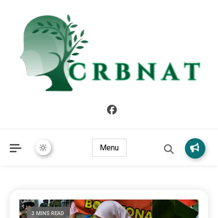
crbnat
crbnat
Menu
3 MINS READ