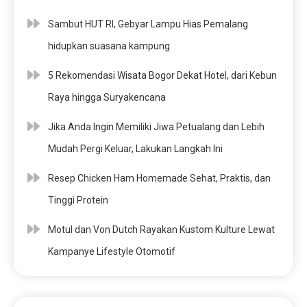
Sambut HUT RI, Gebyar Lampu Hias Pemalang
hidupkan suasana kampung
5 Rekomendasi Wisata Bogor Dekat Hotel, dari Kebun
Raya hingga Suryakencana
Jika Anda Ingin Memiliki Jiwa Petualang dan Lebih
Mudah Pergi Keluar, Lakukan Langkah Ini
Resep Chicken Ham Homemade Sehat, Praktis, dan
Tinggi Protein
Motul dan Von Dutch Rayakan Kustom Kulture Lewat
Kampanye Lifestyle Otomotif