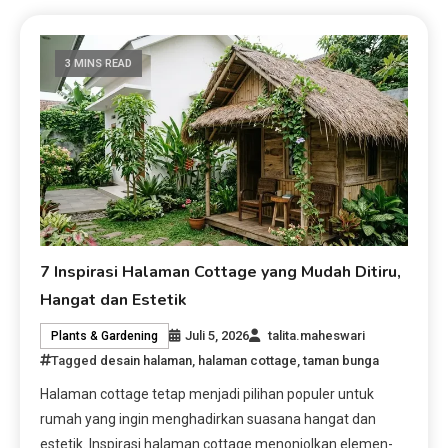
3 MINS READ
7 Inspirasi Halaman Cottage yang Mudah Ditiru,
Hangat dan Estetik
Juli 5, 2026
talita.maheswari
Plants & Gardening
Tagged
desain halaman
,
halaman cottage
,
taman bunga
Halaman cottage tetap menjadi pilihan populer untuk
rumah yang ingin menghadirkan suasana hangat dan
estetik. Inspirasi halaman cottage menonjolkan elemen-