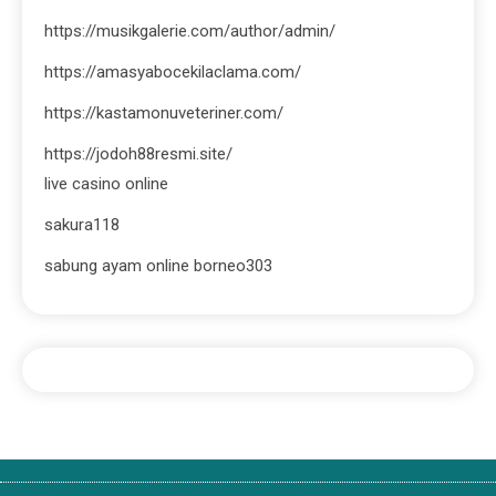
https://musikgalerie.com/author/admin/
https://amasyabocekilaclama.com/
https://kastamonuveteriner.com/
https://jodoh88resmi.site/
live casino online
sakura118
sabung ayam online borneo303