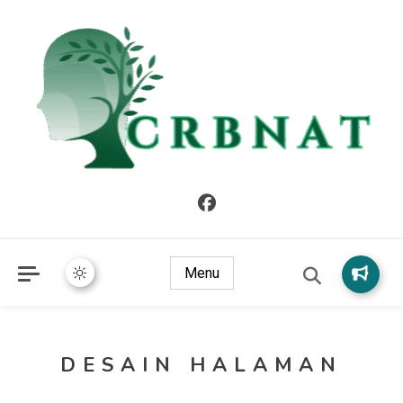
crbnat
crbnat
Menu
DESAIN HALAMAN