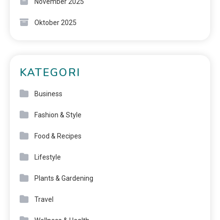
November 2025
Oktober 2025
KATEGORI
Business
Fashion & Style
Food & Recipes
Lifestyle
Plants & Gardening
Travel