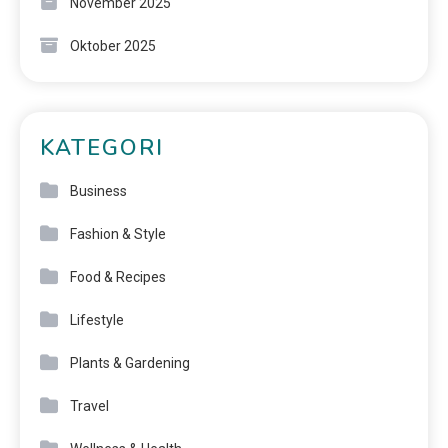
November 2025
Oktober 2025
KATEGORI
Business
Fashion & Style
Food & Recipes
Lifestyle
Plants & Gardening
Travel