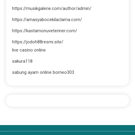
https://musikgalerie.com/author/admin/
https://amasyabocekilaclama.com/
https://kastamonuveteriner.com/
https://jodoh88resmi.site/
live casino online
sakura118
sabung ayam online borneo303