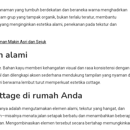
e. Tanaman yang tumbuh berdekatan dan beraneka warna menghadirkan
m grup yang tampak organik, bukan terlalu teratur, membantu
ang menginginkan estetika alami, penekanan pada tekstur dan
an Makin Asri dan Sejuk
n alami
e. Bahan kayu memberi kehangatan visual dan rasa konsistensi dengan
ormal dan dilengkapi aksen sederhana mendukung tampilan yang nyaman 
esori berwarna lembut turut memperkuat estetika cottage.
ttage di rumah Anda
manya adalah mengutamakan elemen alami, tekstur yang hangat, dan
emen—misalnya menata jalan setapak berbatu dan menambahkan bebera
an. Mengombinasikan elemen tersebut secara bertahap memungkinka