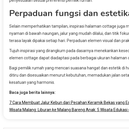
penyesuaian sesuai preferensi pemilik rumah.
Perpaduan fungsi dan estetik
Selain memperhatikan tampilan, inspirasi halaman cottage juga
nyaman di bawah naungan, jalur yang mudah dilalui, dan titik fok
terasa layak dipakai setiap hari. Perpaduan elemen visual dan pr
Tujuh inspirasi yang dirangkum pada dasarnya menekankan kese
elemen cottage dapat diadaptasi pada berbagai ukuran halaman d
Bagi pemilik rumah yang mencari suasana hangat dan estetik di 
ditiru dan disesuaikan menurut kebutuhan, memadukan jalan setap
kesatuan yang harmonis.
Baca juga berita lainnya:
7 Cara Membuat Jalur Kebun dari Pecahan Keramik Bekas yang Es
Wisata Malang: Liburan ke Malang Bareng Anak: 5 Wisata Edukasi