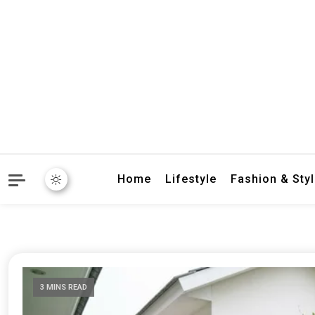
crbnat
crbnat
Home
Lifestyle
Fashion & Sty
3 MINS READ