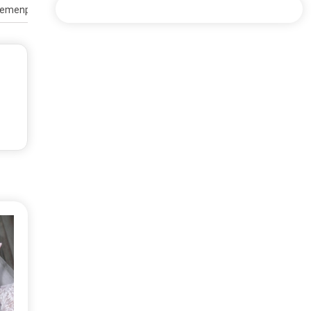
emenpar Bidik Lonjakan Wisatawan Timur Tengah ke Danau…