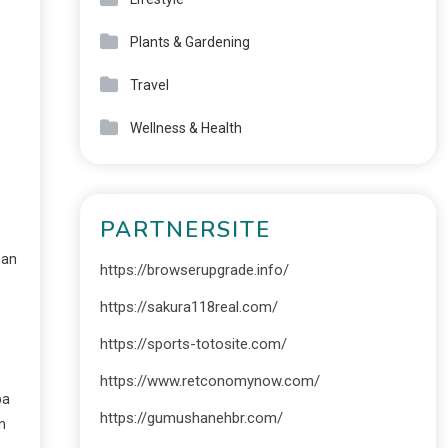
Plants & Gardening
Travel
Wellness & Health
PARTNERSITE
dan
https://browserupgrade.info/
https://sakura118real.com/
https://sports-totosite.com/
https://www.retconomynow.com/
pa
https://gumushanehbr.com/
n