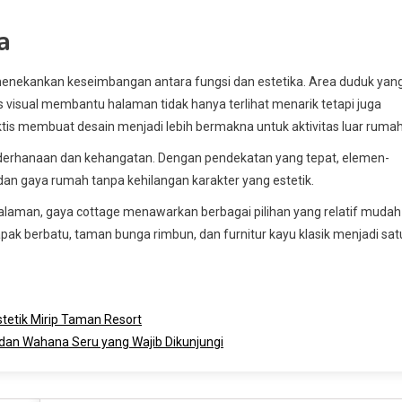
a
 menekankan keseimbangan antara fungsi dan estetika. Area duduk yan
us visual membantu halaman tidak hanya terlihat menarik tetapi juga
aktis membuat desain menjadi lebih bermakna untuk aktivitas luar rumah
derhanaan dan kehangatan. Dengan pendekatan yang tepat, elemen-
an gaya rumah tanpa kehilangan karakter yang estetik.
halaman, gaya cottage menawarkan berbagai pilihan yang relatif mudah
ak berbatu, taman bunga rimbun, dan furnitur kayu klasik menjadi sat
tetik Mirip Taman Resort
 dan Wahana Seru yang Wajib Dikunjungi