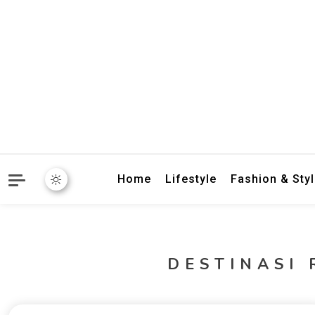
crbnat
crbnat
Home
Lifestyle
Fashion & Sty
DESTINASI