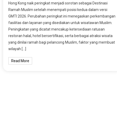
Hong Kong naik peringkat menjadi sorotan sebagai Destinasi
Ramah Muslim setelah menempati posisi kedua dalam versi
GMTI 2026. Perubahan peringkat ini menegaskan perkembangan
fasilitas dan layanan yang disediakan untuk wisatawan Muslim.
Peningkatan yang dicatat mencakup ketersediaan ratusan
restoran halal, hotel bersertifikasi, serta berbagai atraksi wisata
yang dinilai ramah bagi pelancong Muslim, faktor yang membuat
wilayah […]
Read More