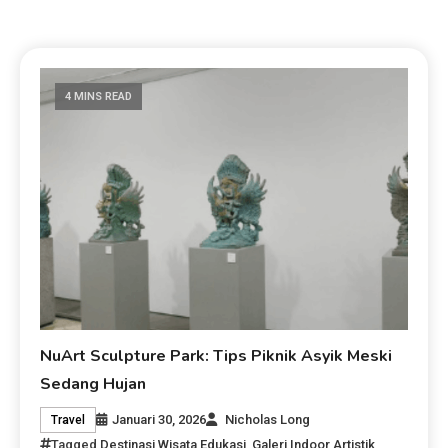
4 MINS READ
NuArt Sculpture Park: Tips Piknik Asyik Meski
Sedang Hujan
Januari 30, 2026
Nicholas Long
Travel
Tagged
Destinasi Wisata Edukasi
,
Galeri Indoor Artistik
,