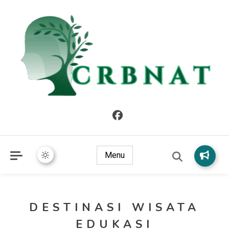
crbnat
crbnat
Menu
DESTINASI WISATA
EDUKASI