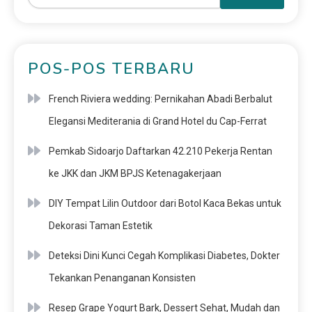
POS-POS TERBARU
French Riviera wedding: Pernikahan Abadi Berbalut
Elegansi Mediterania di Grand Hotel du Cap-Ferrat
Pemkab Sidoarjo Daftarkan 42.210 Pekerja Rentan
ke JKK dan JKM BPJS Ketenagakerjaan
DIY Tempat Lilin Outdoor dari Botol Kaca Bekas untuk
Dekorasi Taman Estetik
Deteksi Dini Kunci Cegah Komplikasi Diabetes, Dokter
Tekankan Penanganan Konsisten
Resep Grape Yogurt Bark, Dessert Sehat, Mudah dan