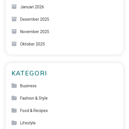
Januari 2026
Desember 2025
November 2025
Oktober 2025
KATEGORI
Business
Fashion & Style
Food & Recipes
Lifestyle