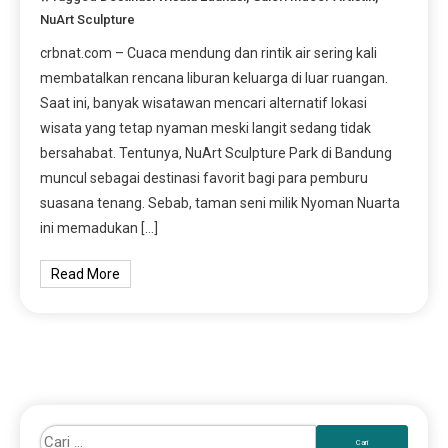
NuArt Sculpture
crbnat.com – Cuaca mendung dan rintik air sering kali
membatalkan rencana liburan keluarga di luar ruangan.
Saat ini, banyak wisatawan mencari alternatif lokasi
wisata yang tetap nyaman meski langit sedang tidak
bersahabat. Tentunya, NuArt Sculpture Park di Bandung
muncul sebagai destinasi favorit bagi para pemburu
suasana tenang. Sebab, taman seni milik Nyoman Nuarta
ini memadukan […]
Read More