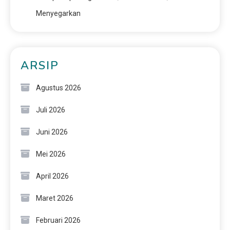
Menyegarkan
ARSIP
Agustus 2026
Juli 2026
Juni 2026
Mei 2026
April 2026
Maret 2026
Februari 2026